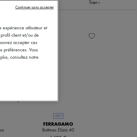
Trier
Continuer sans accepter
 expérience utilisateur et
rofil client et/ou de
s pouvez accepter ces
vos préférences. Vous
lus, consultez notre
NEW
FERRAGAMO
oux
Bottines Elizia 40