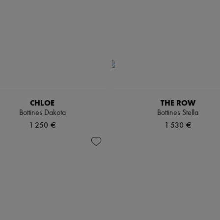
CHLOE
THE ROW
Bottines Dakota
Bottines Stella
1 250 €
1 530 €