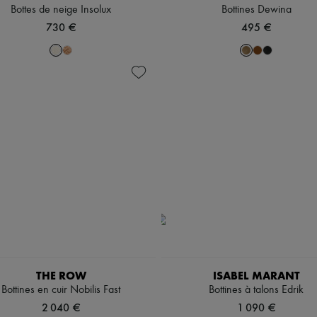
Bottes de neige Insolux
Bottines Dewina
730 €
495 €
THE ROW
ISABEL MARANT
Bottines en cuir Nobilis Fast
Bottines à talons Edrik
2 040 €
1 090 €