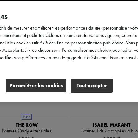
Pointures
Genre
Prix
24S
afin de mesurer et améliorer les performances du site, personnaliser votre
ications et publicités ciblées en fonction de votre navigation, de votre p
inclut les cookies utilisés à des fins de personnalisation publicitaire. Vou
 « Accepter tout » ou cliquer sur « Personnaliser mes choix » pour gérer 
difier vos préférences en bas de page du site 24s.com. Pour en savoir p
Paramétrer les cookies
Tout accepter
NEW
THE ROW
ISABEL MARANT
Bottines Cindy extensibles
Bottines Edrik drappées à bij