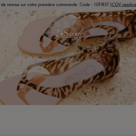
de remise sur votre première commande. Code : 10FIRST
(CGV applica
PRÊT-À-PORTER
CHAUSSURES
SACS
ACCESS