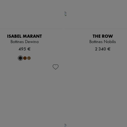
ISABEL MARANT
THE ROW
Bottines Dewina
Bottines Nobilis
495 €
2 340 €