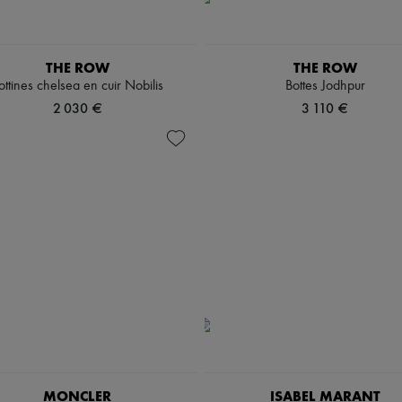
THE ROW
THE ROW
ottines chelsea en cuir Nobilis
Bottes Jodhpur
2 030 €
3 110 €
MONCLER
ISABEL MARANT