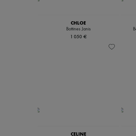
CHLOE
Bottines Janis
B
1 050 €
CELINE