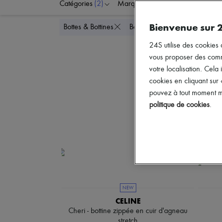
Catégories
(2)
Marques
Couleurs
Bienvenue sur 
Tout supprimer
Bottes & Bottines
Bottines
24S utilise des cookies 
vous proposer des commun
votre localisation. Cela 
cookies en cliquant sur
pouvez à tout moment mo
politique de cookies
.
NEW
CELINE
Cheri - bottine zippée en cuir d'agneau
stretch