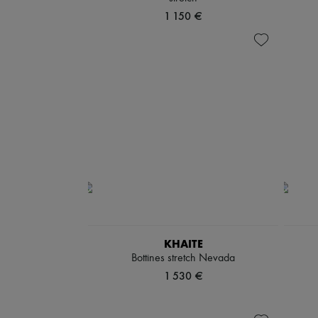
1 150 €
KHAITE
Bottines stretch Nevada
1 530 €