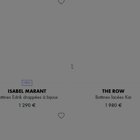
NEW
ISABEL MARANT
THE ROW
ttines Edrik drappées à bijoux
Bottines lacées Kai
1 290 €
1 980 €