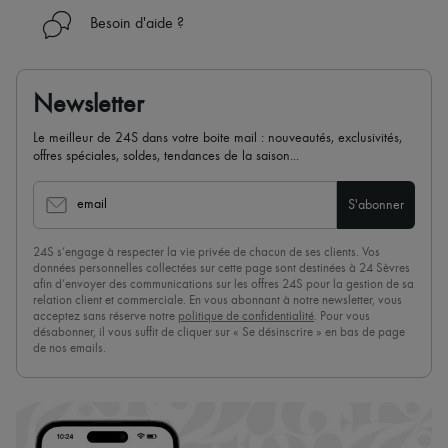
Besoin d'aide ?
Newsletter
Le meilleur de 24S dans votre boite mail : nouveautés, exclusivités,
offres spéciales, soldes, tendances de la saison...
email
S'abonner
24S s’engage à respecter la vie privée de chacun de ses clients. Vos
données personnelles collectées sur cette page sont destinées à 24 Sèvres
afin d’envoyer des communications sur les offres 24S pour la gestion de sa
relation client et commerciale. En vous abonnant à notre newsletter, vous
acceptez sans réserve notre
politique de confidentialité
. Pour vous
désabonner, il vous suffit de cliquer sur « Se désinscrire » en bas de page
de nos emails.