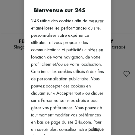
Bottes & Bottines
Bienvenue sur 24S
Mocassins
Mary Janes
24S utilise des cookies afin de mesurer
Richelieus & Derbies
Espadrilles
et améliorer les performances du site,
Sacs
personnaliser votre expérience
Tous les produits
FERRAGAMO
GIVENCHY
utilisateur et vous proposer des
Sacs bandoulière
Slingback nœud Vara
Escarpins à ruban torsadé
communications et publicités ciblées en
Sacs porté épaule
830 €
890 €
Sacs porté main
fonction de votre navigation, de votre
Paniers
profil client et/ou de votre localisation.
Pochettes
Cela inclut les cookies utilisés à des fins
Bagages
de personnalisation publicitaire. Vous
Sacs à dos
Sacs seau
pouvez accepter ces cookies en
Sacs mini
cliquant sur « Accepter tout » ou cliquer
Best-sellers
sur « Personnaliser mes choix » pour
Accessoires
gérer vos préférences. Vous pouvez à
Tous les produits
Lunettes de soleil
tout moment modifier vos préférences
Ceintures
en bas de page du site 24s.com. Pour
Petite maroquinerie
en savoir plus, consultez notre
politique
Écharpes & Foulards