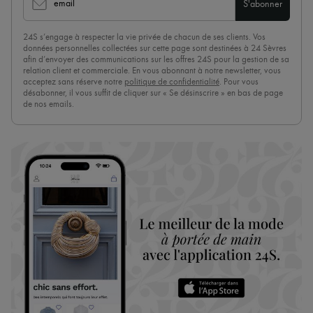
email
S'abonner
24S s’engage à respecter la vie privée de chacun de ses clients. Vos
données personnelles collectées sur cette page sont destinées à 24 Sèvres
afin d’envoyer des communications sur les offres 24S pour la gestion de sa
relation client et commerciale. En vous abonnant à notre newsletter, vous
acceptez sans réserve notre
politique de confidentialité
. Pour vous
désabonner, il vous suffit de cliquer sur « Se désinscrire » en bas de page
de nos emails.