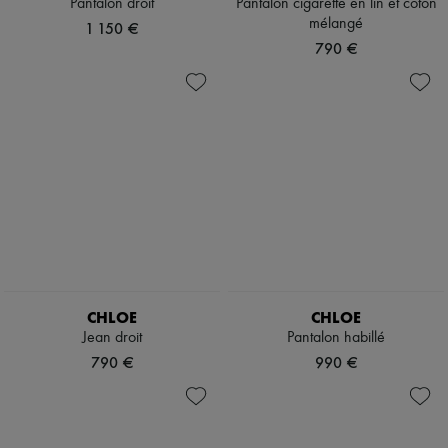
Pantalon droit
Pantalon cigarette en lin et coton
mélangé
1 150 €
790 €
CHLOE
CHLOE
Jean droit
Pantalon habillé
790 €
990 €