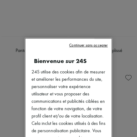
Bottes & Bottines
Mocassins
Mary Janes
Richelieus & Derbies
Espadrilles
Sacs
Tous les produits
CHLOE
CHLOE
Sacs bandoulière
Continuer sans accepter
Pantalon droit plissé
Pantalon fluide plissé
Sacs porté épaule
Sacs porté main
1 190 €
1 190 €
Bienvenue sur 24S
Paniers
Pochettes
24S utilise des cookies afin de mesurer
Bagages
et améliorer les performances du site,
Sacs à dos
Sacs seau
personnaliser votre expérience
Sacs mini
utilisateur et vous proposer des
Best-sellers
communications et publicités ciblées en
Accessoires
fonction de votre navigation, de votre
Tous les produits
Lunettes de soleil
profil client et/ou de votre localisation.
Ceintures
Cela inclut les cookies utilisés à des fins
Petite maroquinerie
de personnalisation publicitaire. Vous
Écharpes & Foulards