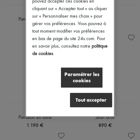
pouvez accepter ces cookies en
Chapeaux
Accessoires de Sacs & Porte-clé
cliquant sur « Accepter tout » ou cliquer
CHLOE
CHLOE
Accessoires cheveux
sur « Personnaliser mes choix » pour
Pantalon ceinturé
Jean flare
Tech & Style de vie
gérer vos préférences. Vous pouvez à
Gants
1 290 €
890 €
tout moment modifier vos préférences
Bijoux
Tous les produits
en bas de page du site 24s.com. Pour
Boucles d'oreilles
en savoir plus, consultez notre
politique
Colliers
de cookies
.
Bracelets
Bagues
Beauté
Tous les produits
Paramétrer les
Parfums
cookies
Bougies & Parfums d'intérieur
Maquillage
Soins visage
Tout accepter
Soins corps
Soins cheveux
CHLOE
CHLOE
Solaires
Pantalon en laine
Jean droit
Format voyage
1 190 €
890 €
Ultimates