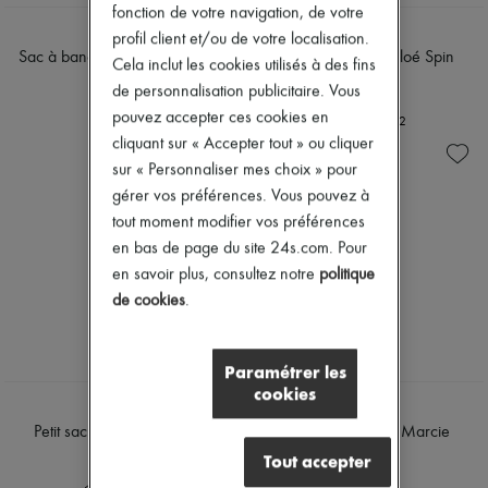
Chapeaux
fonction de votre navigation, de votre
Accessoires de Sacs & Porte-clé
CHLOE
CHLOE
profil client et/ou de votre localisation.
Accessoires cheveux
Sac à bandoulière Chloé Plissé
Petit sac cabas Chloé Spin
Cela inclut les cookies utilisés à des fins
Tech & Style de vie
4 900 €
1 150 €
Gants
de personnalisation publicitaire. Vous
Bijoux
pouvez accepter ces cookies en
+
2
Tous les produits
cliquant sur « Accepter tout » ou cliquer
Boucles d'oreilles
sur « Personnaliser mes choix » pour
Colliers
Bracelets
gérer vos préférences. Vous pouvez à
Bagues
tout moment modifier vos préférences
Beauté
en bas de page du site 24s.com. Pour
Tous les produits
en savoir plus, consultez notre
politique
Parfums
Bougies & Parfums d'intérieur
de cookies
.
Maquillage
Soins visage
Soins corps
Paramétrer les
Soins cheveux
cookies
Solaires
CHLOE
CHLOE
Format voyage
Petit sac cabas Chloé Spin
Sac double porté Marcie
Ultimates
1 150 €
1 850 €
Tout accepter