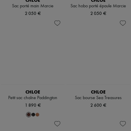
CHLOE
CHLOE
Sac porté main Marcie
Sac hobo porté épaule Marcie
2 050 €
2 050 €
CHLOE
CHLOE
Petit sac chaîne Paddington
Sac bourse Sea Treasures
1 890 €
2 600 €