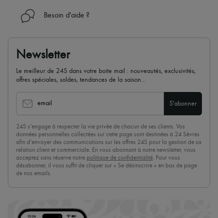
Besoin d'aide ?
Newsletter
Le meilleur de 24S dans votre boite mail : nouveautés, exclusivités,
offres spéciales, soldes, tendances de la saison...
email
S'abonner
24S s’engage à respecter la vie privée de chacun de ses clients. Vos
données personnelles collectées sur cette page sont destinées à 24 Sèvres
afin d’envoyer des communications sur les offres 24S pour la gestion de sa
relation client et commerciale. En vous abonnant à notre newsletter, vous
acceptez sans réserve notre
politique de confidentialité
. Pour vous
désabonner, il vous suffit de cliquer sur « Se désinscrire » en bas de page
de nos emails.