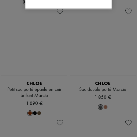
+
2
CHLOE
CHLOE
Petit sac porté épaule en cuir
Sac double porté Marcie
brillant Marcie
1 850 €
1 090 €