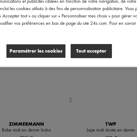
ications et publicités ciblées en fonction de votre navigation, de votre p
Tailles
Prix
inclut les cookies utilisés à des fins de personnalisation publicitaire. Vou
 « Accepter tout » ou cliquer sur « Personnaliser mes choix » pour gérer 
difier vos préférences en bas de page du site 24s.com. Pour en savoir p
Paramétrer les cookies
Tout accepter
ZIMMERMANN
TWP
Robe midi en denim Indra
Jupe midi droite en denim