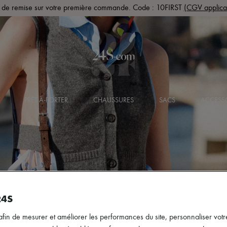
de remise sur votre première commande. Code : 10FIRST
(CGV applica
PRÊT-À-PORTER
CHAUSSURES
SACS
ACCESS
24S
afin de mesurer et améliorer les performances du site, personnaliser votre