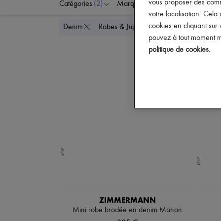
vous proposer des commun
Catégories
(2)
Marques
Couleurs
votre localisation. Cela 
cookies en cliquant sur
Tout supprimer
Denim
Robes & Jupes
pouvez à tout moment mo
politique de cookies
.
ZIMMERMANN
Mini robe brodée en denim Mahon