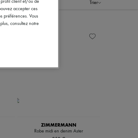
rofil client et/ou de
Trier
s pouvez accepter ces
vos préférences. Vous
lus, consultez notre
ZIMMERMANN
Robe midi en denim Aster