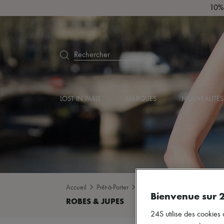
10% 
Rechercher
LOST IN PARIS
MARQUES
NOUVEAUTÉS
Accueil
Prêt-à-Porter
Denim
Robes & Jupes
Bienvenue sur 
24S utilise des cookies 