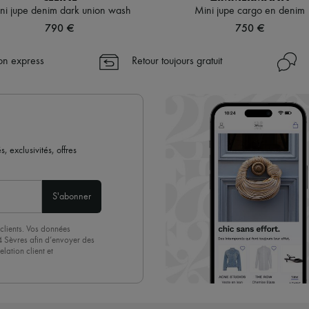
ni jupe denim dark union wash
Mini jupe cargo en denim
790 €
750 €
son express
Retour toujours gratuit
 exclusivités, offres
S'abonner
clients. Vos données
4 Sèvres afin d’envoyer des
lation client et
acceptez sans réserve notre
 suffit de cliquer sur « Se