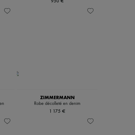
950 €
ZIMMERMANN
ken
Robe décolleté en denim
1 175 €