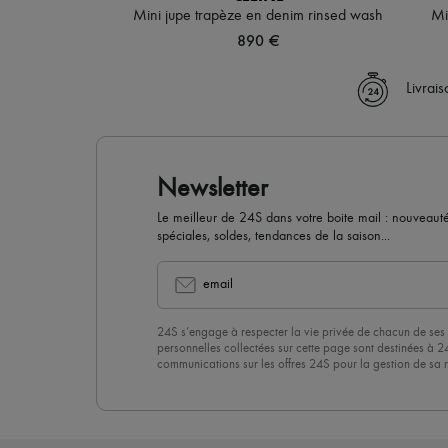
Mini jupe trapèze en denim rinsed wash
Mi
890 €
Livrai
Newsletter
Le meilleur de 24S dans votre boite mail : nouveautés,
spéciales, soldes, tendances de la saison...
email
24S s’engage à respecter la vie privée de chacun de ses 
personnelles collectées sur cette page sont destinées à 2
communications sur les offres 24S pour la gestion de sa re
commerciale. En vous abonnant à notre newsletter, vous 
politique de confidentialité
. Pour vous désabonner, il vous
désinscrire » en bas de page de nos emails.