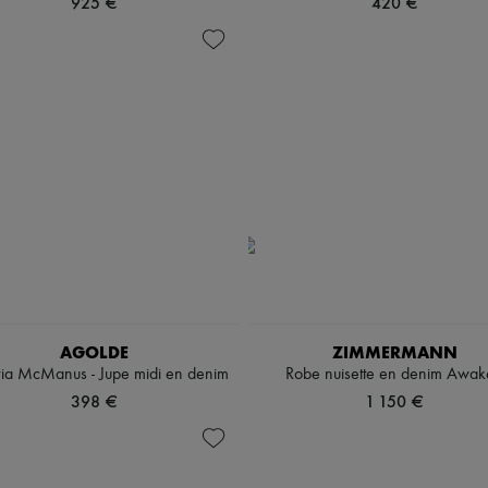
925 €
420 €
AGOLDE
ZIMMERMANN
ia McManus - Jupe midi en denim
Robe nuisette en denim Awa
398 €
1 150 €