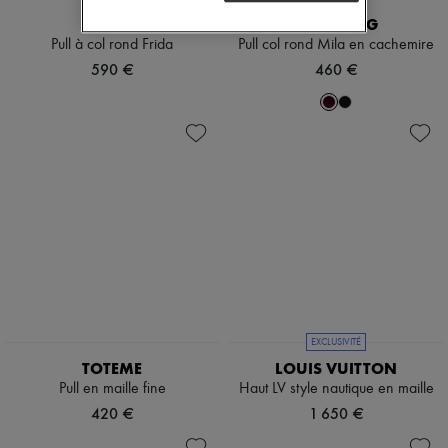
MOLLI
LISA YANG
Pull à col rond Frida
Pull col rond Mila en cachemire
590 €
460 €
EXCLUSIVITÉ
TOTEME
LOUIS VUITTON
Pull en maille fine
Haut LV style nautique en maille
420 €
1 650 €