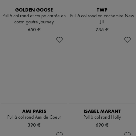
Sweats
Chapeaux
Blouses
Accessoires de Sacs & Porte-clé
GOLDEN GOOSE
TWP
Crop tops
Accessoires cheveux
Pull à col rond et coupe carrée en
Pull à col rond en cachemire New
A logo
Tech & Style de vie
coton gaufré Journey
Jill
Manches longues
Gants
Chemises
650 €
735 €
Bijoux
Manches courtes
Tous les produits
T-shirts
Boucles d'oreilles
Débardeurs & caracos
Colliers
Bracelets
Bagues
Beauté
Tous les produits
Parfums
Bougies & Parfums d'intérieur
Maquillage
Soins visage
Soins corps
Soins cheveux
AMI PARIS
ISABEL MARANT
Solaires
Format voyage
Pull à col rond Ami de Coeur
Pull à col rond Holly
Ultimates
390 €
690 €