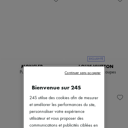
EXCLUSIVITÉ
MONCLER
LOUIS VUITTON
Pull à col rond
Top côtelé à découpes
Continuer sans accepter
790 €
2 550 €
Bienvenue sur 24S
24S utilise des cookies afin de mesurer
et améliorer les performances du site,
personnaliser votre expérience
utilisateur et vous proposer des
communications et publicités ciblées en