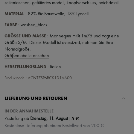
seitentaschen
,
gefüttertes modell
,
knopfverschluss
,
patchdetail
.
MATERIAL
: 82% Bio-Baumwolle, 18% Lyocell
FARBE
: washed_black
GRÖSSE UND MASSE
: Mannequin mißt 1m75 und trägt eine
Größe S/M. Dieses Modell ist oversized, nehmen Sie Ihre
Normalgröße.
Gröβentabelle ansehen
HERSTELLUNGSLAND
: Italien
Produktcode : ACNT7SP6BCK1D1AA00
LIEFERUNG UND RETOUREN
IN DER ANNAHMESTELLE
|
5 €
Zustellung ab
Dienstag, 11. August
Kostenlose Lieferung ab einem Bestellwert von 200 €