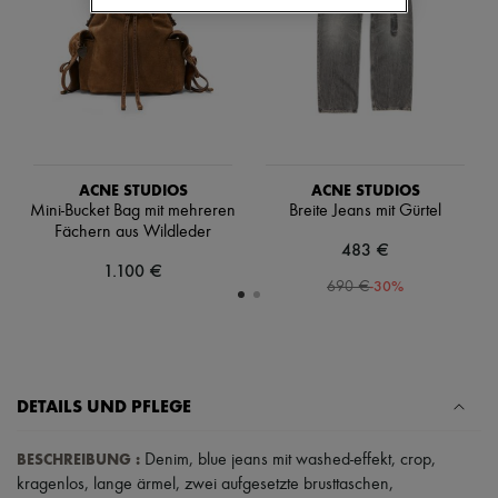
Schals
Hüte
Taschenschmuck und Schlüsselanhänger
Haar-Accessoires
High-Tech & Lifestyle-Zubehör
Handschuhe
Schmuck
Alle Produkte
Ohrringe
ACNE STUDIOS
ACNE STUDIOS
Halsketten
Mini-Bucket Bag mit mehreren
Breite Jeans mit Gürtel
Armbänder
Fächern aus Wildleder
Ringe
483 €
Beauty
1.100 €
Alle Produkte
-
30
%
690 €
Parfums
Kerzen & Raumdüfte
Make-up
Gesichtspflege
Körperpflege
DETAILS UND PFLEGE
Haarpflege
Sonnenschutz
Mini- und Reiseformate
BESCHREIBUNG
:
Denim
,
blue jeans mit washed-effekt
,
crop
,
Ultimates
kragenlos
,
lange ärmel
,
zwei aufgesetzte brusttaschen
,