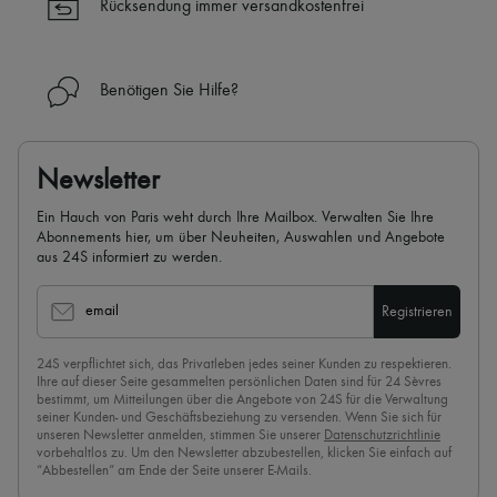
Rücksendung immer versandkostenfrei
✓
Mehr erfahren über 24S, ein Haus aus der LVMH-Gruppe
Benötigen Sie Hilfe?
Newsletter
Ein Hauch von Paris weht durch Ihre Mailbox. Verwalten Sie Ihre
Abonnements hier, um über Neuheiten, Auswahlen und Angebote
aus 24S informiert zu werden.
email
Registrieren
24S verpflichtet sich, das Privatleben jedes seiner Kunden zu respektieren.
Ihre auf dieser Seite gesammelten persönlichen Daten sind für 24 Sèvres
bestimmt, um Mitteilungen über die Angebote von 24S für die Verwaltung
seiner Kunden- und Geschäftsbeziehung zu versenden. Wenn Sie sich für
unseren Newsletter anmelden, stimmen Sie unserer
Datenschutzrichtlinie
vorbehaltlos zu. Um den Newsletter abzubestellen, klicken Sie einfach auf
“Abbestellen” am Ende der Seite unserer E-Mails.