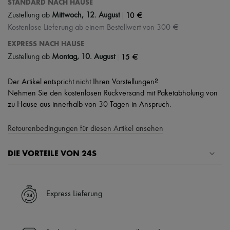
STANDARD NACH HAUSE
|
10 €
Zustellung ab
Mittwoch, 12. August
Kostenlose Lieferung ab einem Bestellwert von 300 €
EXPRESS NACH HAUSE
|
15 €
Zustellung ab
Montag, 10. August
Der Artikel entspricht nicht Ihren Vorstellungen?
Nehmen Sie den kostenlosen Rückversand mit Paketabholung von
zu Hause aus innerhalb von 30 Tagen in Anspruch.
Retourenbedingungen für diesen Artikel ansehen
DIE VORTEILE VON 24S
Ihre Vorteile
✓ Expresslieferung in über 100 Ländern
Express Lieferung
✓ Kostenlose Retouren
✓ Professionelle Beratung von unseren Personal Shoppers rund um
die Uhr (24h/24)