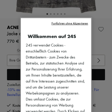
Zimmermann
Neuheiten
Bekleidung
Alle Produkte
Neue Marken
Fortfahren ohne Akzeptieren
Kleider
ACNE STUDIOS
Oberteile
Jacke aus Denim
Willkommen auf 24S
Sets
Jacken
770 €
Röcke
24S verwendet Cookies -
Strandkleidung
Gröβentabelle ansehen
einschließlich Cookies von
Shorts
Drittanbietern - zum Zwecke des
Denim
Ihre Gröβe auswählen
Betriebs, zur statistischen Analyse und
Strickwaren
Hosen
zur Personalisierung Ihrer Erfahrung,
Mäntel
In den Warenkorb
um Ihnen Inhalte bereitzustellen, die
Leder
auf Ihre Interessen zugeschnitten sind,
Anzüge
Zustellung ab
Montag, 10. August
und um die Leistung unserer
Sweatshirts
-15% auf Ihre Erste Bestellung mit dem Code 15FIRST. Für
Schuhe
Werbekampagnen zu analysieren.
Bestellungen über 200€
Alle Produkte
Dies umfasst Cookies, die zur
Sandalen
Personalisierung von Werbung
Kostenlose Lieferung ab einem Bestellwert von 200 €
Turnschuhe
verwendet werden. Durch Klicken auf
Ballerinas
Kostenlose Rücksendung und Abholung zu Hause