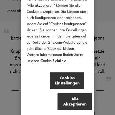
Pumps
"Alle akzeptieren" können Sie alle
Stiefel & Stiefeletten
Mehr über dieses Produkt erfahren
Cookies akzeptieren. Sie können diese
Mokassins
auch konfigurieren oder ablehnen,
Mary Janes
Derbys & Oxfords
indem Sie auf "Cookies konfigurieren"
Espadrilles
klicken. Sie können Ihre Einstellungen
Taschen
jederzeit ändern, indem Sie unten auf
Entdecke die kurze trucker-Jacke aus blue jeans
Alle Produkte
der Seite der 24s.com-Website auf die
Crossover-Taschen
mit washed-effekt von Acne Studios.
Schultertaschen
Schaltfläche "Cookies" klicken.
Knopfverschluss, lange Ärmel, zwei aufgesetzte
Handtaschen
Weitere Informationen finden Sie in
Brusttaschen und steppkanten treffen auf ein
Körbe
unseren
Cookie-Richtlinie
Täschchen
dezentes Patchdetail. Das gefütterte Modell lässt
Gepäck
sich vielseitig kombinieren – von leger bis stilvoll.
Rucksäcke
Cookies
Bucket-Bag
Mini-Taschen
Einstellungen
Bestsellers
KOMBINIEREN SIE DEN ARTIKEL MIT
Accessoires
Alle Produkte
Alle
Sonnenbrillen
Akzeptieren
Gürtel
Kleine Lederwaren