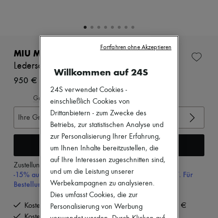
Zimmermann
Neuheiten
Bekleidung
Alle Produkte
Neue Marken
Fortfahren ohne Akzeptieren
Kleider
MIU MIU
Oberteile
Ledersandalen
Sets
Willkommen auf 24S
Jacken
950 €
Röcke
24S verwendet Cookies -
Strandkleidung
Gröβentabelle ansehen
einschließlich Cookies von
Shorts
Drittanbietern - zum Zwecke des
Denim
Ihre Gröβe auswählen
Strickwaren
Betriebs, zur statistischen Analyse und
Hosen
zur Personalisierung Ihrer Erfahrung,
Mäntel
In den Warenkorb
um Ihnen Inhalte bereitzustellen, die
Leder
auf Ihre Interessen zugeschnitten sind,
Anzüge
Zustellung ab
Dienstag, 11. August
Sweatshirts
und um die Leistung unserer
-15% auf Ihre Erste Bestellung mit dem Code 15FIRST. Für
Schuhe
Bestellungen über 200€
Werbekampagnen zu analysieren.
Alle Produkte
Dies umfasst Cookies, die zur
Sandalen
Kostenlose Lieferung ab einem Bestellwert von 200 €
Personalisierung von Werbung
Turnschuhe
Ballerinas
Kostenlose Rücksendung und Abholung zu Hause