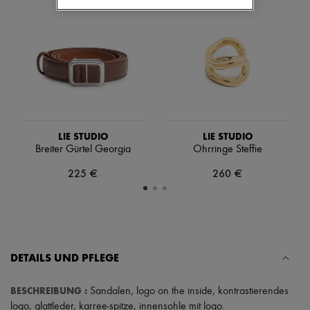
Schals
Hüte
Taschenschmuck und Schlüsselanhänger
Haar-Accessoires
High-Tech & Lifestyle-Zubehör
Handschuhe
Schmuck
Alle Produkte
Ohrringe
Halsketten
Armbänder
LIE STUDIO
LIE STUDIO
Ringe
Breiter Gürtel Georgia
Ohrringe Steffie
Beauty
225 €
260 €
Alle Produkte
Parfums
Kerzen & Raumdüfte
Make-up
Gesichtspflege
Körperpflege
Haarpflege
DETAILS UND PFLEGE
Sonnenschutz
Mini- und Reiseformate
BESCHREIBUNG
:
Sandalen
,
logo on the inside
,
kontrastierendes
Ultimates
logo
,
glattleder
,
karree-spitze
,
innensohle mit logo
.