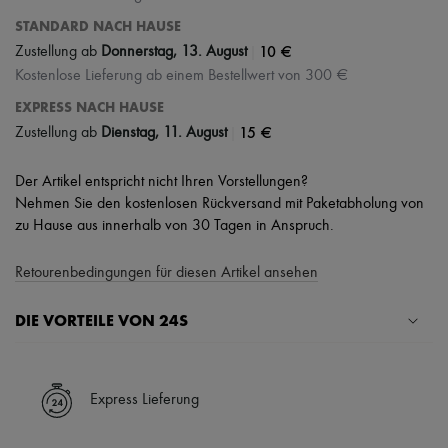
STANDARD NACH HAUSE
|
10 €
Zustellung ab
Donnerstag, 13. August
Kostenlose Lieferung ab einem Bestellwert von 300 €
EXPRESS NACH HAUSE
|
15 €
Zustellung ab
Dienstag, 11. August
Der Artikel entspricht nicht Ihren Vorstellungen?
Nehmen Sie den kostenlosen Rückversand mit Paketabholung von
zu Hause aus innerhalb von 30 Tagen in Anspruch.
Retourenbedingungen für diesen Artikel ansehen
DIE VORTEILE VON 24S
Ihre Vorteile
✓ Expresslieferung in über 100 Ländern
Express Lieferung
✓ Kostenlose Retouren
✓ Professionelle Beratung von unseren Personal Shoppers rund um