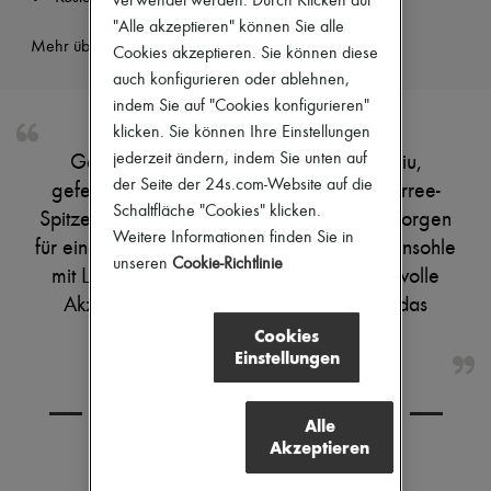
verwendet werden. Durch Klicken auf
Pumps
"Alle akzeptieren" können Sie alle
Stiefel & Stiefeletten
Mehr über dieses Produkt erfahren
Cookies akzeptieren. Sie können diese
Mokassins
auch konfigurieren oder ablehnen,
Mary Janes
Derbys & Oxfords
indem Sie auf "Cookies konfigurieren"
Espadrilles
klicken. Sie können Ihre Einstellungen
Taschen
jederzeit ändern, indem Sie unten auf
Genieße die Ledersandalen von Miu Miu,
Alle Produkte
Crossover-Taschen
der Seite der 24s.com-Website auf die
gefertigt aus glattem Leder mit offener Karree-
Schultertaschen
Schaltfläche "Cookies" klicken.
Spitze. Breite Träger und sichtbare Nähte sorgen
Handtaschen
Weitere Informationen finden Sie in
für einen modernen Look, während die Innensohle
Körbe
unseren
Cookie-Richtlinie
Täschchen
mit Logo und das kontrastierende Logo stilvolle
Gepäck
Akzente setzen. Ton-in-Ton-Futter rundet das
Rucksäcke
Bucket-Bag
Design elegant ab.
Cookies
Mini-Taschen
Einstellungen
Bestsellers
Accessoires
KOMBINIEREN SIE DEN ARTIKEL MIT
Alle Produkte
Alle
Sonnenbrillen
Akzeptieren
Gürtel
Kleine Lederwaren