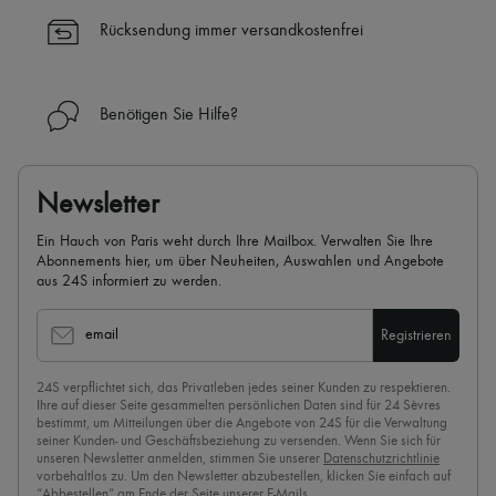
die Uhr (24h/24)
Rücksendung immer versandkostenfrei
✓
Mehr erfahren über 24S, ein Haus aus der LVMH-Gruppe
Benötigen Sie Hilfe?
Newsletter
Ein Hauch von Paris weht durch Ihre Mailbox. Verwalten Sie Ihre
Abonnements hier, um über Neuheiten, Auswahlen und Angebote
aus 24S informiert zu werden.
email
Registrieren
24S verpflichtet sich, das Privatleben jedes seiner Kunden zu respektieren.
Ihre auf dieser Seite gesammelten persönlichen Daten sind für 24 Sèvres
bestimmt, um Mitteilungen über die Angebote von 24S für die Verwaltung
seiner Kunden- und Geschäftsbeziehung zu versenden. Wenn Sie sich für
unseren Newsletter anmelden, stimmen Sie unserer
Datenschutzrichtlinie
vorbehaltlos zu. Um den Newsletter abzubestellen, klicken Sie einfach auf
“Abbestellen” am Ende der Seite unserer E-Mails.