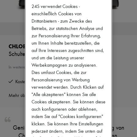
Zimmermann
24S verwendet Cookies -
Neuheiten
einschließlich Cookies von
Bekleidung
Alle Produkte
Drittanbietern - zum Zwecke des
Neue Marken
Dieser Artikel ist nicht mehr verfügbar.
Betriebs, zur statistischen Analyse und
Kleider
zur Personalisierung Ihrer Erfahrung,
Oberteile
Sets
um Ihnen Inhalte bereitzustellen, die
CHLOE
Jacken
auf Ihre Interessen zugeschnitten sind,
Schultertasche Chloé Bowling
Röcke
und um die Leistung unserer
Strandkleidung
Werbekampagnen zu analysieren.
Shorts
In weiteren Farben erhältlich
Denim
Dies umfasst Cookies, die zur
Strickwaren
Personalisierung von Werbung
Kostenlose Rücksendung und Abholung zu Hause
Hosen
verwendet werden. Durch Klicken auf
Mäntel
"Alle akzeptieren" können Sie alle
Leder
Mehr über dieses Produkt erfahren
Anzüge
Cookies akzeptieren. Sie können diese
Sweatshirts
auch konfigurieren oder ablehnen,
Schuhe
indem Sie auf "Cookies konfigurieren"
Alle Produkte
klicken. Sie können Ihre Einstellungen
Sandalen
Genieße die Schultertasche Chloé Bowling von
Turnschuhe
jederzeit ändern, indem Sie unten auf
Chloé aus glattem Leder mit doppelgriffen.
Ballerinas