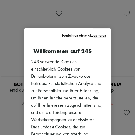
Schuhe
Sonnenbrillen
Zimmermann
Sales
Gemelli
Neuheiten
Andiamo
Bekleidung
Cassette
Alle Produkte
Hop
Neue Marken
Jodie
Kleider
Bademode
Fortfahren ohne Akzeptieren
Oberteile
Mäntel & Jacken
Sets
Kleider & Röcke
Jacken
Willkommen auf 24S
Strickwaren
Röcke
Leder
Strandkleidung
24S verwendet Cookies -
Hosen
Shorts
einschließlich Cookies von
Oberteile
Denim
Stiefel & Stiefeletten
Drittanbietern - zum Zwecke des
Strickwaren
Pumps
Hosen
BOTTEGA VENETA
BOTTEGA VENETA
Betriebs, zur statistischen Analyse und
Mokassins
Mäntel
Hemd aus glänzendem Leder
Oversize-Top
zur Personalisierung Ihrer Erfahrung,
Sandalen
Leder
1.080 €
460 €
um Ihnen Inhalte bereitzustellen, die
Turnschuhe
Anzüge
-
60
%
-
60
%
2.700 €
1.150 €
auf Ihre Interessen zugeschnitten sind,
Sweatshirts
Schuhe
und um die Leistung unserer
Alle Produkte
Werbekampagnen zu analysieren.
Sandalen
Dies umfasst Cookies, die zur
Turnschuhe
Ballerinas
Personalisierung von Werbung