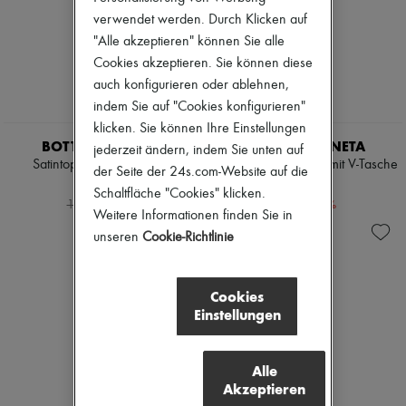
Pumps
verwendet werden. Durch Klicken auf
Stiefel & Stiefeletten
"Alle akzeptieren" können Sie alle
Mokassins
Cookies akzeptieren. Sie können diese
Mary Janes
Derbys & Oxfords
auch konfigurieren oder ablehnen,
Espadrilles
indem Sie auf "Cookies konfigurieren"
Taschen
klicken. Sie können Ihre Einstellungen
Alle Produkte
BOTTEGA VENETA
BOTTEGA VENETA
jederzeit ändern, indem Sie unten auf
Crossover-Taschen
Satintop aus Stretchseide
Kurzes Jersey-T-Shirt mit V-Tasche
Schultertaschen
der Seite der 24s.com-Website auf die
660 €
240 €
Handtaschen
Schaltfläche "Cookies" klicken.
-
40
%
-
50
%
Körbe
1.100 €
480 €
Weitere Informationen finden Sie in
Täschchen
unseren
Cookie-Richtlinie
Gepäck
Rucksäcke
Bucket-Bag
Mini-Taschen
Cookies
Bestsellers
Einstellungen
Accessoires
Alle Produkte
Sonnenbrillen
Alle
Gürtel
Akzeptieren
Kleine Lederwaren