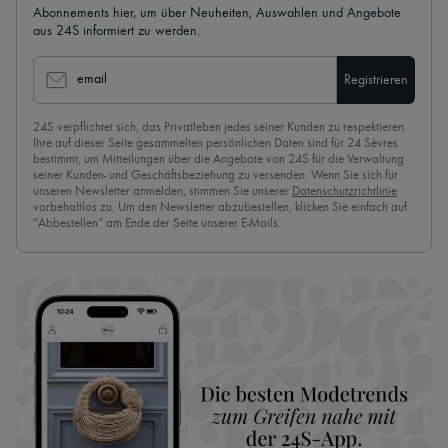
Abonnements hier, um über Neuheiten, Auswahlen und Angebote
aus 24S informiert zu werden.
email
Registrieren
24S verpflichtet sich, das Privatleben jedes seiner Kunden zu respektieren.
Ihre auf dieser Seite gesammelten persönlichen Daten sind für 24 Sèvres
bestimmt, um Mitteilungen über die Angebote von 24S für die Verwaltung
seiner Kunden- und Geschäftsbeziehung zu versenden. Wenn Sie sich für
unseren Newsletter anmelden, stimmen Sie unserer
Datenschutzrichtlinie
vorbehaltlos zu. Um den Newsletter abzubestellen, klicken Sie einfach auf
“Abbestellen” am Ende der Seite unserer E-Mails.