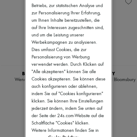
Sales
Schultertaschen
Zimmermann
Betriebs, zur statistischen Analyse und
Hemden
Neuheiten
Mäntel & Jacken
zur Personalisierung Ihrer Erfahrung,
Bekleidung
Trenchcoats
Alle Produkte
um Ihnen Inhalte bereitzustellen, die
Kleider
Neue Marken
auf Ihre Interessen zugeschnitten sind,
Bademode
Kleider
und um die Leistung unserer
Hosen
Oberteile
Pullover
Werbekampagnen zu analysieren.
Sets
Röcke
Jacken
Dies umfasst Cookies, die zur
Oberteile
Röcke
Personalisierung von Werbung
T-Shirts
Strandkleidung
verwendet werden. Durch Klicken auf
Stiefel & Stiefeletten
Shorts
"Alle akzeptieren" können Sie alle
Denim
BURBERRY
BURBERRY
Strickwaren
Cookies akzeptieren. Sie können diese
Wendegürtel 15MM
Karierter Wendegürtel Bloomsbury
Hosen
auch konfigurieren oder ablehnen,
325 €
365 €
Mäntel
indem Sie auf "Cookies konfigurieren"
Leder
klicken. Sie können Ihre Einstellungen
Anzüge
Sweatshirts
jederzeit ändern, indem Sie unten auf
Schuhe
der Seite der 24s.com-Website auf die
Alle Produkte
Schaltfläche "Cookies" klicken.
Sandalen
Weitere Informationen finden Sie in
Turnschuhe
Ballerinas