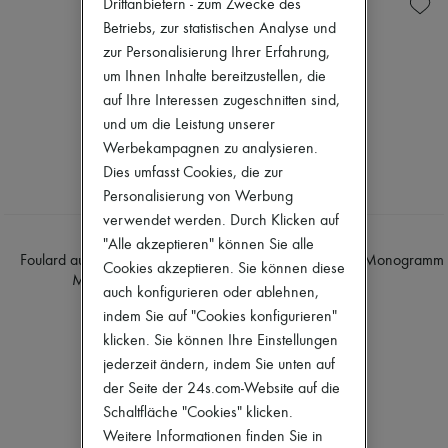
Strickwaren
Drittanbietern - zum Zwecke des
Zimmermann
Hosen
Neuheiten
Betriebs, zur statistischen Analyse und
Hemden
Bekleidung
zur Personalisierung Ihrer Erfahrung,
T-shirts
Alle Produkte
um Ihnen Inhalte bereitzustellen, die
Neue Marken
auf Ihre Interessen zugeschnitten sind,
Kleider
Oberteile
und um die Leistung unserer
Sets
Werbekampagnen zu analysieren.
Jacken
Dies umfasst Cookies, die zur
Röcke
Personalisierung von Werbung
Strandkleidung
Shorts
verwendet werden. Durch Klicken auf
Denim
TOTEME
TOTEME
"Alle akzeptieren" können Sie alle
Strickwaren
Foulard aus Seide mit mittigem
Foulard aus Seide mit Monogramm
Cookies akzeptieren. Sie können diese
Hosen
Monogramm
mittig
auch konfigurieren oder ablehnen,
Mäntel
260 €
260 €
Leder
indem Sie auf "Cookies konfigurieren"
Anzüge
klicken. Sie können Ihre Einstellungen
Sweatshirts
jederzeit ändern, indem Sie unten auf
Schuhe
der Seite der 24s.com-Website auf die
Alle Produkte
Sandalen
Schaltfläche "Cookies" klicken.
Turnschuhe
Weitere Informationen finden Sie in
Ballerinas