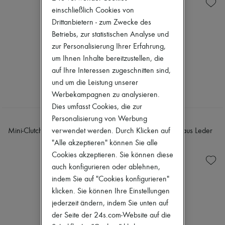
Strickwaren
Zimmermann
einschließlich Cookies von
Hosen
Neuheiten
Hemden
Drittanbietern - zum Zwecke des
Bekleidung
T-shirts
Alle Produkte
Betriebs, zur statistischen Analyse und
Neue Marken
zur Personalisierung Ihrer Erfahrung,
Kleider
um Ihnen Inhalte bereitzustellen, die
Oberteile
auf Ihre Interessen zugeschnitten sind,
Sets
Jacken
und um die Leistung unserer
Röcke
Werbekampagnen zu analysieren.
Strandkleidung
Dies umfasst Cookies, die zur
Shorts
Denim
Personalisierung von Werbung
TOTEME
TOTEME
Strickwaren
verwendet werden. Durch Klicken auf
Mini-Clutch T-Lock aus Naplack
Clutch mini T-Lock aus Leder
Hosen
590 €
590 €
"Alle akzeptieren" können Sie alle
Mäntel
Cookies akzeptieren. Sie können diese
Leder
Anzüge
auch konfigurieren oder ablehnen,
Sweatshirts
indem Sie auf "Cookies konfigurieren"
Schuhe
klicken. Sie können Ihre Einstellungen
Alle Produkte
jederzeit ändern, indem Sie unten auf
Sandalen
Turnschuhe
der Seite der 24s.com-Website auf die
Ballerinas