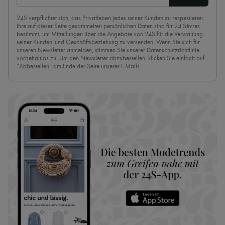
24S verpflichtet sich, das Privatleben jedes seiner Kunden zu respektieren.
Ihre auf dieser Seite gesammelten persönlichen Daten sind für 24 Sèvres
bestimmt, um Mitteilungen über die Angebote von 24S für die Verwaltung
seiner Kunden- und Geschäftsbeziehung zu versenden. Wenn Sie sich für
unseren Newsletter anmelden, stimmen Sie unserer
Datenschutzrichtlinie
vorbehaltlos zu. Um den Newsletter abzubestellen, klicken Sie einfach auf
“Abbestellen” am Ende der Seite unserer E-Mails.