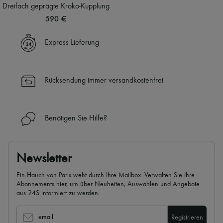
Schals
Dreifach geprägte Kroko-Kupplung
Hüte
590 €
Taschenschmuck und Schlüsselanhänger
Haar-Accessoires
High-Tech & Lifestyle-Zubehör
Express Lieferung
Handschuhe
Schmuck
Alle Produkte
Ohrringe
Rücksendung immer versandkostenfrei
Halsketten
Armbänder
Ringe
Beauty
Benötigen Sie Hilfe?
Alle Produkte
Parfums
Kerzen & Raumdüfte
Make-up
Newsletter
Gesichtspflege
Körperpflege
Ein Hauch von Paris weht durch Ihre Mailbox. Verwalten Sie Ihre
Haarpflege
Abonnements hier, um über Neuheiten, Auswahlen und Angebote
Sonnenschutz
aus 24S informiert zu werden.
Mini- und Reiseformate
Ultimates
email
Registrieren