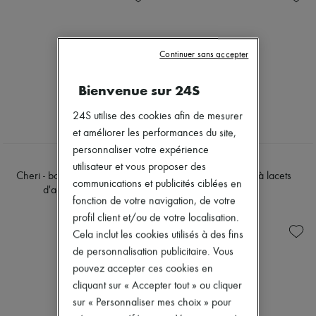
Chapeaux
Nouvelles marques
Petite maroquinerie
Robes
Lunettes de soleil
Tops & Chemises
16 Bag
Ensembles
Continuer sans accepter
Lulu
Vestes
Nino
Jupes
Bienvenue sur 24S
Ava
Plage
Classic Panier
Shorts
Cabas
24S utilise des cookies afin de mesurer
Denim
Sacs bandoulière
Mailles
et améliorer les performances du site,
Folco
Pantalons
NEW
personnaliser votre expérience
New Luggage
Manteaux
CELINE
CELINE
utilisateur et vous proposer des
Sacs seau
Cuir
Cheri - bottine zippée en cuir
Bottines mi-haute à lacets
Soft Triomphe
communications et publicités ciblées en
Tailleurs
d'agneau stretch
1 150 €
Toile Triomphe
Sweatshirts
fonction de votre navigation, de votre
1 150 €
Triomphe
Chaussures
profil client et/ou de votre localisation.
Trio
Tous les produits
Cela inclut les cookies utilisés à des fins
Beachwear
Sandales & Mules
Blouses & Chemises
de personnalisation publicitaire. Vous
Sneakers
Manteaux
Ballerines
pouvez accepter ces cookies en
Robes
Escarpins
cliquant sur « Accepter tout » ou cliquer
Vestes
Bottes & Bottines
sur « Personnaliser mes choix » pour
Jeans
Mocassins