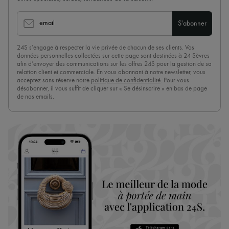
email
S'abonner
24S s’engage à respecter la vie privée de chacun de ses clients. Vos
données personnelles collectées sur cette page sont destinées à 24 Sèvres
afin d’envoyer des communications sur les offres 24S pour la gestion de sa
relation client et commerciale. En vous abonnant à notre newsletter, vous
acceptez sans réserve notre
politique de confidentialité
. Pour vous
désabonner, il vous suffit de cliquer sur « Se désinscrire » en bas de page
de nos emails.