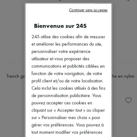
Chapeaux
Nouvelles marques
Petite maroquinerie
Continuer sans accepter
Robes
Lunettes de soleil
Tops & Chemises
16 Bag
Ensembles
Bienvenue sur 24S
Lulu
Vestes
Nino
Jupes
24S utilise des cookies afin de mesurer
Ava
Plage
et améliorer les performances du site,
Classic Panier
Shorts
Cabas
Denim
personnaliser votre expérience
Sacs bandoulière
Mailles
utilisateur et vous proposer des
Folco
Pantalons
communications et publicités ciblées en
New Luggage
Manteaux
CELINE
CELINE
Sacs seau
fonction de votre navigation, de votre
Cuir
Trench gabardine de coton et
Doudoune sans manche en nylon
Soft Triomphe
Tailleurs
profil client et/ou de votre localisation.
laine
léger
Toile Triomphe
Sweatshirts
Cela inclut les cookies utilisés à des fins
2 900 €
1 800 €
Triomphe
Chaussures
de personnalisation publicitaire. Vous
Trio
Tous les produits
Beachwear
pouvez accepter ces cookies en
Sandales & Mules
Blouses & Chemises
Sneakers
cliquant sur « Accepter tout » ou cliquer
Manteaux
Ballerines
sur « Personnaliser mes choix » pour
Robes
Escarpins
gérer vos préférences. Vous pouvez à
Vestes
Bottes & Bottines
Jeans
tout moment modifier vos préférences
Mocassins