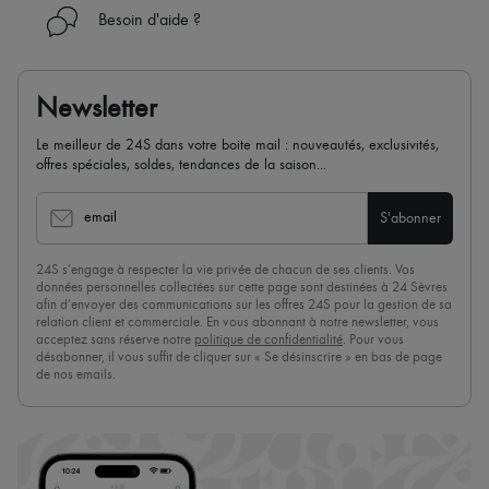
Besoin d'aide ?
Newsletter
Le meilleur de 24S dans votre boite mail : nouveautés, exclusivités,
offres spéciales, soldes, tendances de la saison...
email
S'abonner
24S s’engage à respecter la vie privée de chacun de ses clients. Vos
données personnelles collectées sur cette page sont destinées à 24 Sèvres
afin d’envoyer des communications sur les offres 24S pour la gestion de sa
relation client et commerciale. En vous abonnant à notre newsletter, vous
acceptez sans réserve notre
politique de confidentialité
. Pour vous
désabonner, il vous suffit de cliquer sur « Se désinscrire » en bas de page
de nos emails.