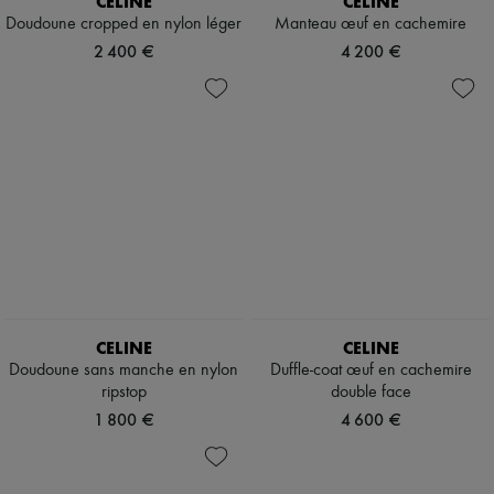
CELINE
CELINE
Tech & Style de vie
Doudoune cropped en nylon léger
Manteau œuf en cachemire
Gants
2 400 €
4 200 €
Bijoux
Tous les produits
Boucles d'oreilles
Colliers
Bracelets
Bagues
Beauté
Tous les produits
Parfums
Bougies & Parfums d'intérieur
Maquillage
Soins visage
Soins corps
Soins cheveux
CELINE
CELINE
Solaires
Format voyage
Doudoune sans manche en nylon
Duffle-coat œuf en cachemire
Ultimates
ripstop
double face
1 800 €
4 600 €