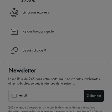
2 750 €
Livraison express
Retour toujours gratuit
Besoin d'aide ?
Newsletter
Le meilleur de 24S dans votre boite mail : nouveautés, exclusivités,
offres spéciales, soldes, tendances de la saison...
email
S'abonner
24S s’engage à respecter la vie privée de chacun de ses clients. Vos
données personnelles collectées sur cette page sont destinées à 24 Sèvres