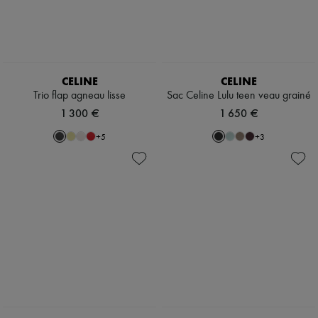
CELINE
CELINE
Trio flap agneau lisse
Sac Celine Lulu teen veau grainé
1 300 €
1 650 €
+
5
+
3