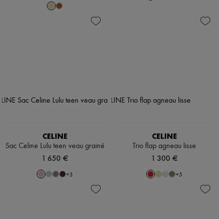
CELINE
CELINE
Sac Celine Lulu teen veau grainé
Trio flap agneau lisse
1 650 €
1 300 €
+
3
+
5