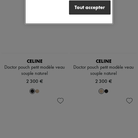
Tout accepter
CELINE
CELINE
Doctor pouch petit modèle veau
Doctor pouch petit modèle veau
souple naturel
souple naturel
2 300 €
2 300 €