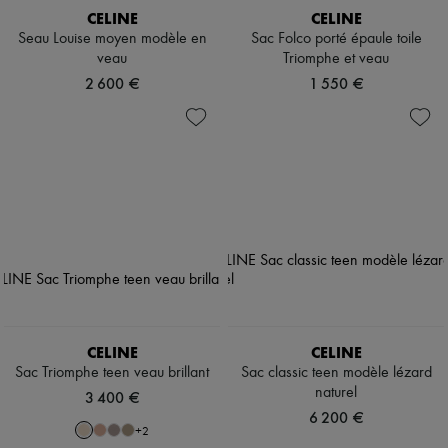
CELINE
CELINE
Seau Louise moyen modèle en
Sac Folco porté épaule toile
veau
Triomphe et veau
2 600 €
1 550 €
CELINE
CELINE
Sac Triomphe teen veau brillant
Sac classic teen modèle lézard
naturel
3 400 €
6 200 €
+
2