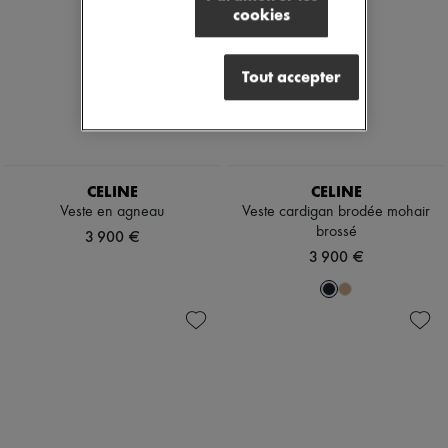
cookies
Tout accepter
CELINE
CELINE
Veste en agneau
Veste cardigan brodée mohair
brossé
3 900 €
3 900 €