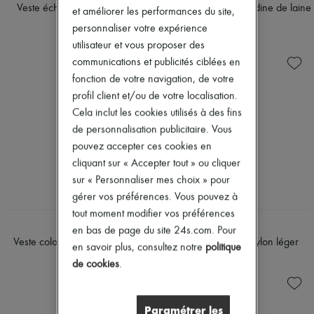
Veste écharpe drap de laine
Veste cavalière gabardine de laine
Tech & Style de vie
et améliorer les performances du site,
Gants
stretch
2 900 €
personnaliser votre expérience
Bijoux
2 900 €
utilisateur et vous proposer des
Tous les produits
communications et publicités ciblées en
Boucles d'oreilles
Colliers
fonction de votre navigation, de votre
Bracelets
profil client et/ou de votre localisation.
Bagues
Cela inclut les cookies utilisés à des fins
Beauté
Tous les produits
de personnalisation publicitaire. Vous
Parfums
pouvez accepter ces cookies en
Bougies & Parfums d'intérieur
cliquant sur « Accepter tout » ou cliquer
Maquillage
sur « Personnaliser mes choix » pour
Soins visage
Soins corps
gérer vos préférences. Vous pouvez à
Soins cheveux
tout moment modifier vos préférences
Solaires
CELINE
CELINE
en bas de page du site 24s.com. Pour
Format voyage
Veste colonne laine diagonale
Veste matelassée nylon léger
en savoir plus, consultez notre
politique
Ultimates
2 500 €
2 300 €
de cookies
.
Paramétrer les