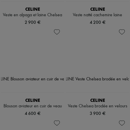
CELINE
CELINE
Veste en alpaga et laine Chelsea
Veste natté cachemire laine
2 900 €
4 200 €
CELINE
CELINE
Blouson aviateur en cuir de veau
Veste Chelsea brodée en velours
4 600 €
3 900 €