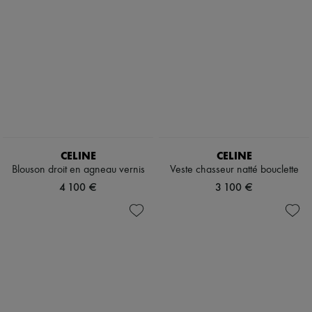
CELINE
CELINE
Blouson droit en agneau vernis
Veste chasseur natté bouclette
4 100 €
3 100 €