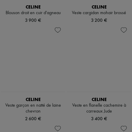
CELINE
CELINE
Blouson droit en cuir d'agneau
Veste cargidan mohair brossé
3 900 €
3 200 €
CELINE
CELINE
Veste garçon en natté de laine
Veste en flanelle cachemire à
chevron
carreaux Jude
2 600 €
3 400 €