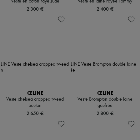
Veste en coton rayé Jude
Veste en laine rayée Tommy
2 300 €
2 400 €
CELINE
CELINE
Veste chelsea cropped tweed
Veste Brompton double laine
bouton
gaufrée
2 650 €
2 800 €