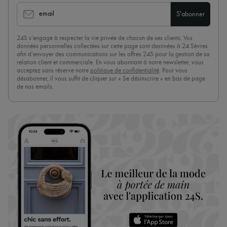
email
S'abonner
24S s’engage à respecter la vie privée de chacun de ses clients. Vos
données personnelles collectées sur cette page sont destinées à 24 Sèvres
afin d’envoyer des communications sur les offres 24S pour la gestion de sa
relation client et commerciale. En vous abonnant à notre newsletter, vous
acceptez sans réserve notre
politique de confidentialité
. Pour vous
désabonner, il vous suffit de cliquer sur « Se désinscrire » en bas de page
de nos emails.